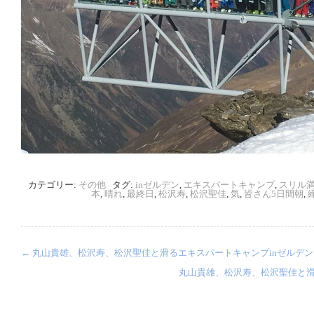
カテゴリー:
その他
タグ:
inゼルデン
,
エキスパートキャンプ
,
スリル
本
,
晴れ
,
最終日
,
松沢寿
,
松沢聖佳
,
気
,
皆さん5日間朝
,
←
丸山貴雄、松沢寿、松沢聖佳と滑るエキスパートキャンプinゼルデン
丸山貴雄、松沢寿、松沢聖佳と滑