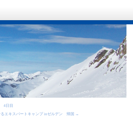
 4日目
るエキスパートキャンプ inゼルデン 帰国
→
日