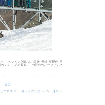
満点
,
ミュンヘン空港
,
丸山貴雄
,
天候
,
展望台
,
日
締めくくり
,
記念写真
この投稿のパーマリンク
 4日目
るエキスパートキャンプ inゼルデン 帰国
→